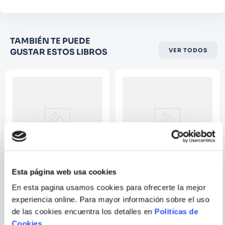
Califique el producto de 1 a 5
TAMBIÉN TE PUEDE
estrellas
GUSTAR ESTOS LIBROS
VER TODOS
★
★
★
☆
☆
Su nombre
Correo electrónico
Escribir comentario
Esta página web usa cookies
BRIAN AUGUSTYN
VARIOS AUTORES
En esta pagina usamos cookies para ofrecerte la mejor
experiencia online. Para mayor información sobre el uso
BATMAN: GOTHAM A LUZ DE
BATMAN Y ROBIN:
GAS
CABALLERO OSCURO
de las cookies encuentra los detalles en
Politicas de
CONTRA CABALLERO
BLANCO
Cookies
.