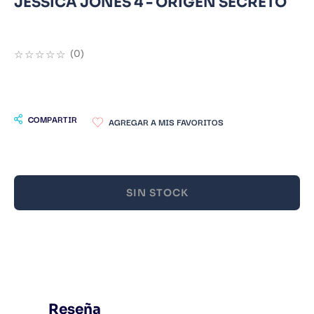
JESSICA JONES 4 - ORIGEN SECRETO
9
.
Warhammer
10
.
Infantil
☆
☆
☆
☆
☆
(
0
)
COMPARTIR
SIN STOCK
Reseña