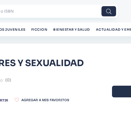
 o ISBN
OS JUVENILES
FICCION
BIENESTAR Y SALUD
ACTUALIDAD Y EM
RES Y SEXUALIDAD
☆
(
0
)
RTIR