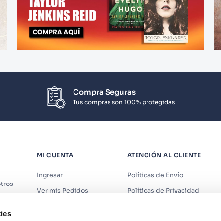
Compra Seguras
Tus compras son 100% protegidas
MI CUENTA
ATENCIÓN AL CLIENTE
S
Ingresar
Políticas de Envío
tros
Ver mis Pedidos
Políticas de Privacidad
iendas
Ver mis Direcciones
Políticas de Cookies
ies
s