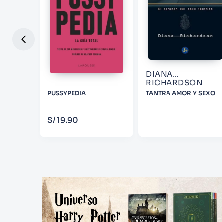
DIANA
RICHARDSON
 LO QUE
PUSSYPEDIA
TANTRA AMOR Y SEXO
IEREN Y
OBRE
COMPRAR
S/
19
.
90