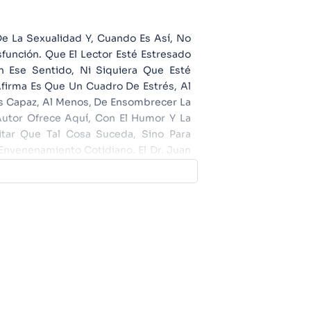
De La Sexualidad Y, Cuando Es Así, No
unción. Que El Lector Esté Estresado
n Ese Sentido, Ni Siquiera Que Esté
Afirma Es Que Un Cuadro De Estrés, Al
Es Capaz, Al Menos, De Ensombrecer La
 Autor Ofrece Aquí, Con El Humor Y La
itar Que Tal Cosa Suceda, Sino Para
Envenenamiento Cotidiano. El Dr. Juan
o, Docente De La Facultad De Medicina
ros En La Web Y Miembro De Diversas
ternacionales.Es Autor, Además, De