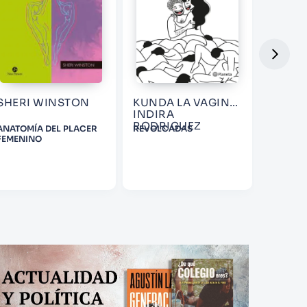
SHERI WINSTON
KUNDA LA VAGINA;
LILOU
INDIRA
RODRIGUEZ
ANATOMÍA DEL PLACER
REVOLCADAS
HUEVOS
FEMENINO