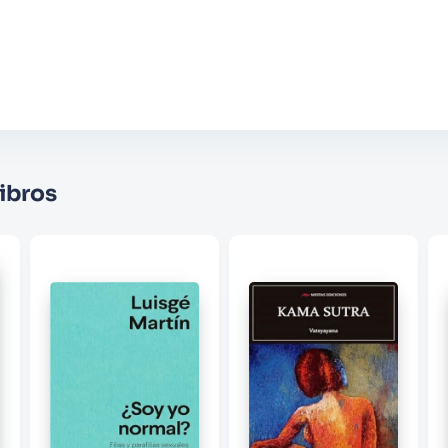
Agregar comentario
Comentario
Califique el producto de 1 a 5 estrellas
★
★
★
☆
☆
Su nombre
ibros
Correo electrónico
Escribir comentario