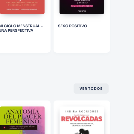
DIANA
RICH
MI CICLO MENSTRUAL -
SEXO POSITIVO
SEXO SL
UNA PERSPECTIVA
CONSCI
VER TODOS