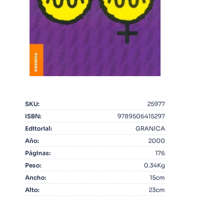
10
.
Warhammer
SKU
:
25977
ISBN
:
9789506415297
Editorial
:
GRANICA
Año
:
2000
Páginas
:
176
Peso
:
0.34Kg
Ancho
:
15cm
Alto
:
23cm