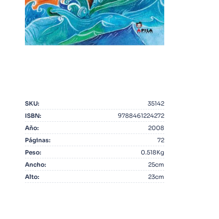
10
.
Infantil
SKU
:
35142
ISBN
:
9788461224272
Año
:
2008
Páginas
:
72
Peso
:
0.518Kg
Ancho
:
25cm
Alto
:
23cm