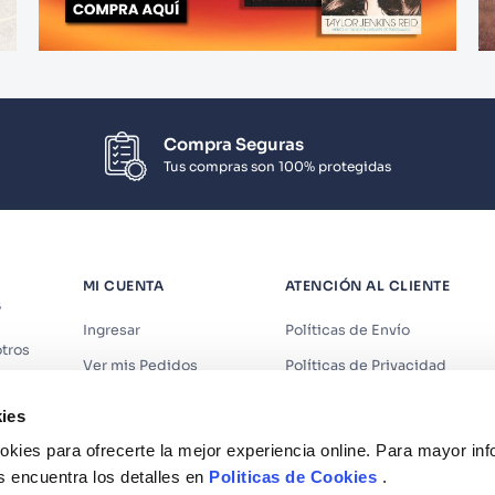
Compra Seguras
Tus compras son 100% protegidas
MI CUENTA
ATENCIÓN AL CLIENTE
S
Ingresar
Políticas de Envío
tros
Ver mis Pedidos
Políticas de Privacidad
iendas
Ver mis Direcciones
Políticas de Cookies
ies
s
Crear Cuenta
Políticas de Devoluciones
kies para ofrecerte la mejor experiencia online. Para mayor in
Recuperar Contraseña
Términos y Condiciones
s encuentra los detalles en
Politicas de Cookies
.