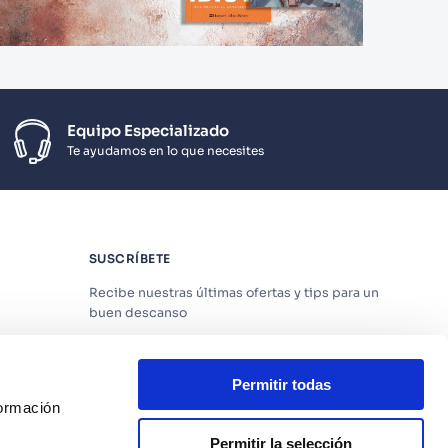
Equipo Especializado
Te ayudamos en lo que necesites
SUSCRÍBETE
Recibe nuestras últimas ofertas y tips para un
buen descanso
Permitir todas
formación
Acepto los
Términos y Condiciones
y
Política
de Privacidad
Permitir la selección