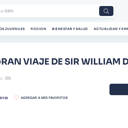
 o ISBN
OS JUVENILES
FICCION
BIENESTAR Y SALUD
ACTUALIDAD Y EM
GRAN VIAJE DE SIR WILLIAM
☆
(
0
)
RTIR