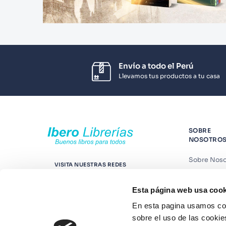
Envío a todo el Perú
Llevamos tus productos a tu casa
SOBRE
NOSOTRO
Sobre Noso
VISITA NUESTRAS REDES
Nuestras t
Esta página web usa cook
Contáctano
En esta pagina usamos coo
Suscríbete
sobre el uso de las cookie
Blog