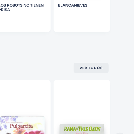
LOS ROBOTS NO TIENEN
BLANCANIEVES
CENICIE
PRISA
VER TODOS