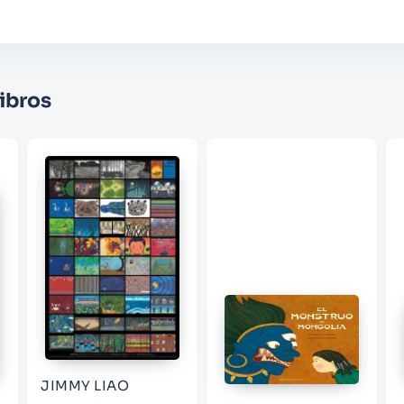
Califique el producto de 1 a 5 estrellas
★
★
★
☆
☆
Su nombre
ibros
Correo electrónico
Escribir comentario
ENVIAR COMENTARIO
JIMMY LIAO