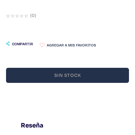
9
.
Infantil
☆
☆
☆
☆
☆
(
0
)
10
.
Warhammer
COMPARTIR
SIN STOCK
Reseña