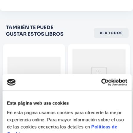
los sentidos - Los secretos mejor guardados
del oxígeno - Un método para detectar el gas
invisible que emites al respirar Y ampliarás
Califique el producto de 1 a 5
tus conocimientos en: - Ciencias de la
TAMBIÉN TE PUEDE
estrellas
Naturaleza (Química) - Los procesos de
GUSTAR ESTOS LIBROS
VER TODOS
★
★
★
☆
☆
oxidación - La influencia de la vida en la
composición de la Tierra - Radiactividad - Las
Su nombre
reacciones químicas
Correo electrónico
Escribir comentario
Esta página web usa cookies
CELSO ROMAN
En esta pagina usamos cookies para ofrecerte la mejor
experiencia online. Para mayor información sobre el uso
EL GATO ROC CELEBRA EL
ESTAN AQUI! MITOS Y
DIA DEL LIBRO
LEYENDAS DEL PERU
de las cookies encuentra los detalles en
Politicas de