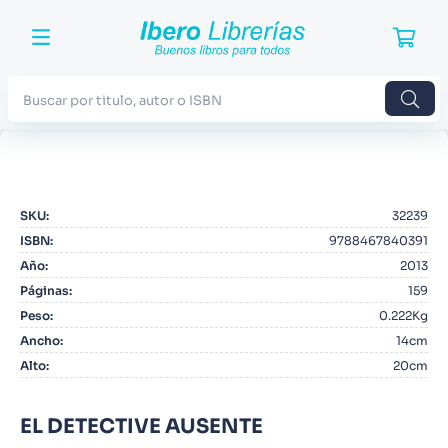
Buscar por titulo, autor o ISBN
TÉRMINOS MÁS BUSCADOS
1
.
Harry Potter
SKU
:
32239
2
.
Blue Lock
ISBN
:
9788467840391
3
.
Jujutsu Kaisen
Año
:
2013
Páginas
:
159
4
.
Odisea
Peso
:
0.222Kg
5
.
Manga
Ancho
:
14cm
Alto
:
20cm
6
.
Stephen King
7
.
Iliada
EL DETECTIVE AUSENTE
8
.
Noches Blancas