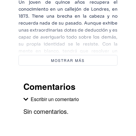
Un joven de quince años recupera el
conocimiento en un callejón de Londres, en
1873. Tiene una brecha en la cabeza y no
recuerda nada de su pasado. Aunque exhibe
unas extraordinarias dotes de deducción y es
capaz de averiguarlo todo sobre los demás,
su propia identidad se le resiste. Con la
mente en blanco, tendrá que resolver un
problema insoluble: un asesino ha
MOSTRAR MÁS
amenazado al multimillonario Gideon K.
Crispin. Este se encierra con llave en la
habitación más segura de su casa, un policía
Comentarios
guarda su puerta y otro, desde el jardín, vigila
la única ventana. A pesar de todas las
Escribir un comentario
precauciones, alguien logrará entrar sin ser
visto, disparar contra él y desvanecerse. En
Sin comentarios.
este libro encontrarás: - Una breve biografía
de Marie Curie - Las fuerzas ocultas que
Agregar comentario
encierran los átomos en su interior - La
demostración de hasta qué punto te engañan
Comentario