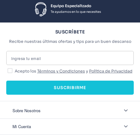
Equipo Especializado
Te ayudamos en lo que necesites
SUSCRÍBETE
Recibe nuestras últimas ofertas y tips para un buen descanso
Acepto los
Términos y Condiciones
y
Política de Privacidad
SUSCRIBIRME
Sobre Nosotros
Sobre Nosotros
Mi Cuenta
Nuestas tiendas
Contáctanos
Ingresar