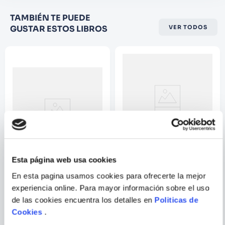
Califique el producto de 1 a 5
TAMBIÉN TE PUEDE
estrellas
GUSTAR ESTOS LIBROS
VER TODOS
★
★
★
☆
☆
Su nombre
Correo electrónico
Escribir comentario
BRIAN MICHAEL
Esta página web usa cookies
BENDIS
En esta pagina usamos cookies para ofrecerte la mejor
BATMAN/FORTNITE: PUNTO
VENGADORES, LOS:
CERO (01 DE 6)
DESUNIDOS
experiencia online. Para mayor información sobre el uso
de las cookies encuentra los detalles en
Politicas de
ENVIAR
Cookies
.
COMENTARIO