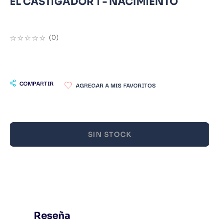
EL CASTIGADOR 1 - NACIMIENTO
9
.
Infantil
10
.
Warhammer
☆
☆
☆
☆
☆
(
0
)
COMPARTIR
SIN STOCK
Reseña