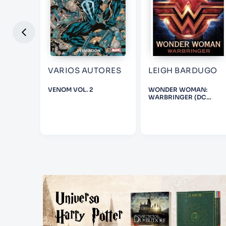
VARIOS AUTORES
LEIGH BARDUGO
A DEL
VENOM VOL. 2
WONDER WOMAN:
RI
WARBRINGER (DC
ICONS SERIES)