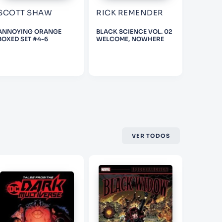
SCOTT SHAW
RICK REMENDER
ANNOYING ORANGE
BLACK SCIENCE VOL. 02
LA VIDA
BOXED SET #4-6
WELCOME, NOWHERE
CAPITAN
VER TODOS