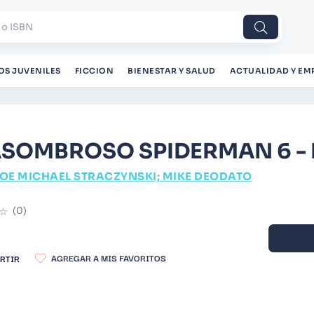
 o ISBN
OS JUVENILES
FICCION
BIENESTAR Y SALUD
ACTUALIDAD Y EM
ASOMBROSO SPIDERMAN 6 -
OE MICHAEL STRACZYNSKI; MIKE DEODATO
☆
(
0
)
RTIR