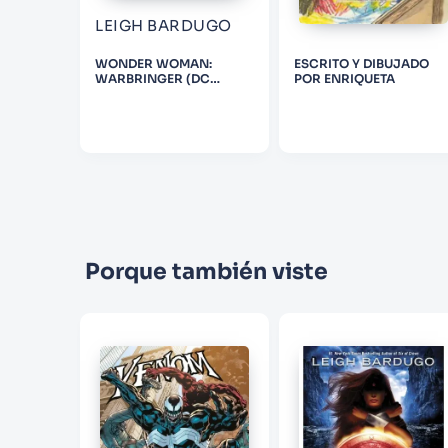
LEIGH BARDUGO
. 3:
WONDER WOMAN:
ESCRITO Y DIBUJADO
ADOWS
WARBRINGER (DC
POR ENRIQUETA
ICONS SERIES)
Porque también viste