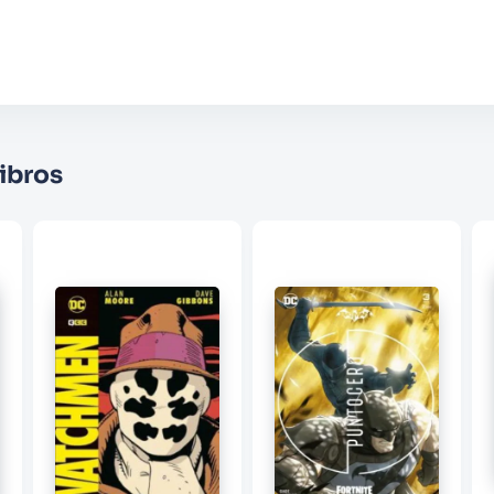
Califique el producto de 1 a 5 estrellas
★
★
★
☆
☆
Su nombre
ibros
Correo electrónico
Escribir comentario
ENVIAR COMENTARIO