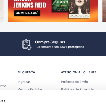
Compra Seguras
Tus compras son 100% protegidas
MI CUENTA
ATENCIÓN AL CLIENTE
S
Ingresar
Políticas de Envío
tros
Ver mis Pedidos
Políticas de Privacidad
iendas
Ver mis Direcciones
Políticas de Cookies
ies
s
Crear Cuenta
Políticas de Devoluciones