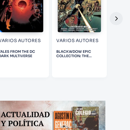
VARIOS AUTORES
VARIOS AUTORES
ALAN
TALES FROM THE DC
BLACKWDOW EPIC
WATCHM
DARK MULTIVERSE
COLLECTION: THE
INTERNA
COLDEST WAR
LENTIC