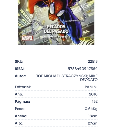
10
.
Infantil
SKU
:
22513
ISBN
:
9788490947364
Autor
:
JOE MICHAEL STRACZYNSKI; MIKE
DEODATO
Editorial
:
PANINI
Año
:
2016
Páginas
:
152
Peso
:
0.64Kg
Ancho
:
18cm
Alto
:
27cm