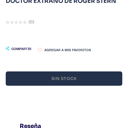
DOCTOR EXTRAÑO DE ROGER STERN
9
.
Infantil
10
.
Warhammer
☆
☆
☆
☆
☆
(
0
)
COMPARTIR
SIN STOCK
Reseña