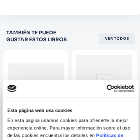
Comentario
Califique el producto de 1 a 5
TAMBIÉN TE PUEDE
estrellas
GUSTAR ESTOS LIBROS
VER TODOS
★
★
★
☆
☆
Su nombre
Correo electrónico
Escribir comentario
Esta página web usa cookies
En esta pagina usamos cookies para ofrecerte la mejor
VARIOS AUTORES
experiencia online. Para mayor información sobre el uso
NOCHES OSCURAS: METAL
SUPERMAN 07
de las cookies encuentra los detalles en
Politicas de
NUM. 04