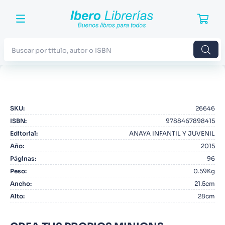
Buscar por titulo, autor o ISBN
TÉRMINOS MÁS BUSCADOS
1
.
Harry Potter
SKU
:
26646
2
.
Blue Lock
ISBN
:
9788467898415
3
.
Jujutsu Kaisen
Editorial
:
ANAYA INFANTIL Y JUVENIL
Año
:
2015
4
.
Odisea
Páginas
:
96
5
.
Manga
Peso
:
0.59Kg
Ancho
:
21.5cm
6
.
Iliada
Alto
:
28cm
7
.
Stephen King
8
.
Noches Blancas