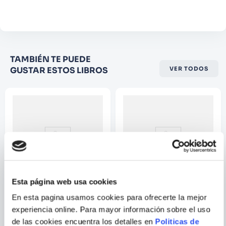
Comentario
Califique el producto de 1 a 5
TAMBIÉN TE PUEDE
estrellas
GUSTAR ESTOS LIBROS
VER TODOS
★
★
★
☆
☆
Su nombre
Correo electrónico
Escribir comentario
Esta página web usa cookies
En esta pagina usamos cookies para ofrecerte la mejor
IVAN CAIÑA
VARIOS AUTORES
experiencia online. Para mayor información sobre el uso
EL ARTE DE LA CALIGRAFIA
CRUCIGRAMAS. NEURONAS
de las cookies encuentra los detalles en
Politicas de