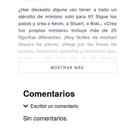
¿Has deseado alguna vez tener a todo un
ejército de minions solo para ti? Sigue los
pasos y crea a Kevin, a Stuart, a Bob… «Crea
tus propios minions» incluye más de 25
figuritas diferentes. ¡Muy fáciles de montar!
Separa las piezas, pliega por las líneas de
puntos, inserta las pestañas y monta los ojos,
brazos y pies. Con más de 25 minions
diferentes y los escenarios de la película más
MOSTRAR MÁS
originales no podrás parar de jugar.
Comentarios
Escribir un comentario
Sin comentarios.
Agregar comentario