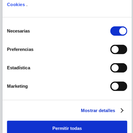
EN ACCION
Cookies
.
ENVIAR
COMENTARIO
Selección
Necesarias
de
consentimiento
PORQUE TAMBIÉN
VISTE
VER TODOS
Preferencias
Estadística
Marketing
Mostrar detalles
ADAM CHRISTOPHER
Permitir todas