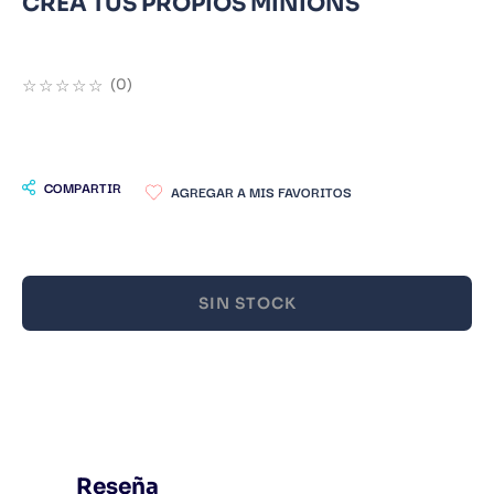
CREA TUS PROPIOS MINIONS
9
.
Warhammer
10
.
Infantil
☆
☆
☆
☆
☆
(
0
)
COMPARTIR
SIN STOCK
Reseña