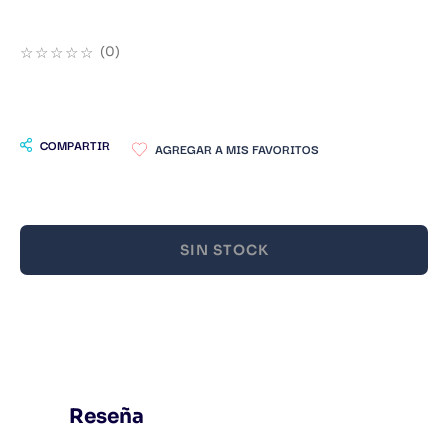
9
.
Infantil
☆
☆
☆
☆
☆
(
0
)
10
.
Warhammer
COMPARTIR
SIN STOCK
Reseña