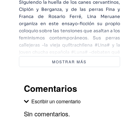
Siguiendo la huella de los canes cervantinos,
Cipión y Berganza, y de las perras Fina y
Franca de Rosario Ferré, Lina Meruane
organiza en este ensayo-ficción su propio
coloquio sobre las tensiones que asaltan a los
feminismos contemporáneos. Sus perras
callejeras –la vieja quiltrachilena #Lina# y la
joven chucha española #Luna# –debaten qué
implica laliberación de los cuerpos: tener o no
MOSTRAR MÁS
crías, exaltar o no la desnudez,aceptar y
practicar las transiciones de toda especie, e
inclusolegitimar el perreo vis a vis una
Comentarios
violencia sexual, sicológica ysimbólica todavía
impune dentro y fuera de los libros.Este
Escribir un comentario
diálogo desenfadado, a ratos un fiero
contrapunteo generacional,es, sobre todo, un
Sin comentarios.
alegato a favor del examen crítico y de la
refutaciónen vez de la cancelación de los
Agregar comentario
argumentos adversos.La nueva colección
Endebate es el hogar de aquellos textos
Comentario