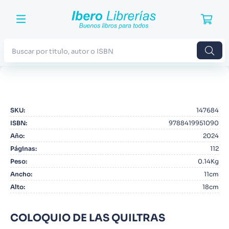
Buscar por titulo, autor o ISBN
TÉRMINOS MÁS BUSCADOS
1
.
Harry Potter
SKU
:
147684
2
.
Blue Lock
ISBN
:
9788419951090
3
.
Jujutsu Kaisen
Año
:
2024
Páginas
:
112
4
.
Odisea
Peso
:
0.14Kg
5
.
Manga
Ancho
:
11cm
Alto
:
18cm
6
.
Iliada
7
.
Stephen King
COLOQUIO DE LAS QUILTRAS
8
.
Noches Blancas