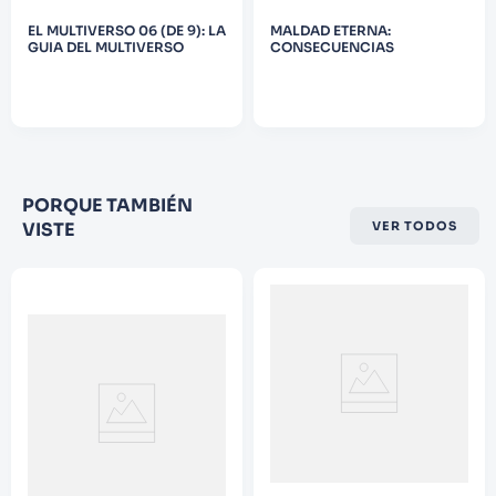
9
.
Infantil
EL MULTIVERSO 06 (DE 9): LA
MALDAD ETERNA:
GUIA DEL MULTIVERSO
CONSECUENCIAS
10
.
Warhammer
PORQUE TAMBIÉN
VISTE
VER TODOS