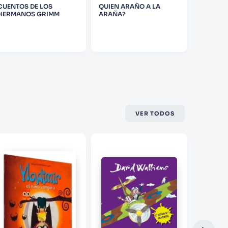
SOLA
CUENTOS DE LOS
QUIEN ARAÑO A LA
SAYRI Y
HERMANOS GRIMM
ARAÑA?
CONDO
VER TODOS