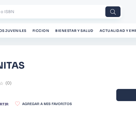
 o ISBN
OS JUVENILES
FICCION
BIENESTAR Y SALUD
ACTUALIDAD Y EM
ITAS
☆
(
0
)
RTIR