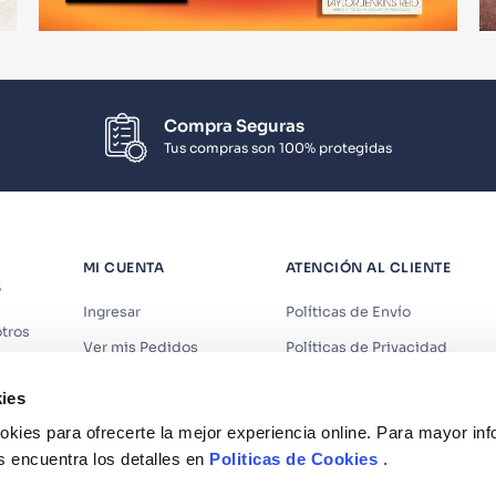
Compra Seguras
Tus compras son 100% protegidas
MI CUENTA
ATENCIÓN AL CLIENTE
S
Ingresar
Políticas de Envío
tros
Ver mis Pedidos
Políticas de Privacidad
iendas
Ver mis Direcciones
Políticas de Cookies
ies
s
Crear Cuenta
Políticas de Devoluciones
kies para ofrecerte la mejor experiencia online. Para mayor in
Recuperar Contraseña
Términos y Condiciones
s encuentra los detalles en
Politicas de Cookies
.
Términos y Condiciones Prom