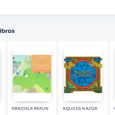
Califique el producto de 1 a 5 estrellas
★
★
★
☆
☆
Su nombre
ibros
Correo electrónico
Escribir comentario
ENVIAR COMENTARIO
GRACIELA REPUN
AQUILES NAZOA