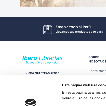
Envío a todo el Perú
Llevamos tus productos a tu casa
SOBRE
NOSOTRO
Sobre Noso
VISITA NUESTRAS REDES
Nuestras t
Esta página web usa cook
Contáctano
En esta pagina usamos coo
Suscríbete
sobre el uso de las cookie
Blog