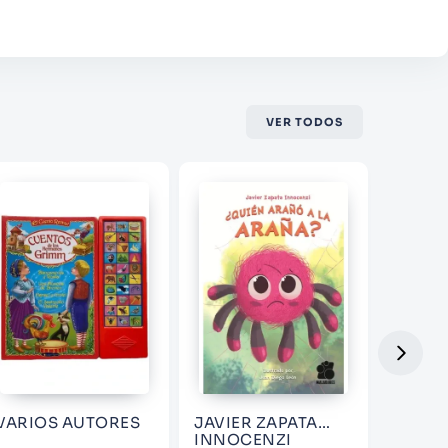
VER TODOS
VARIOS AUTORES
JAVIER ZAPATA
ANDRE
INNOCENZI
MARTI