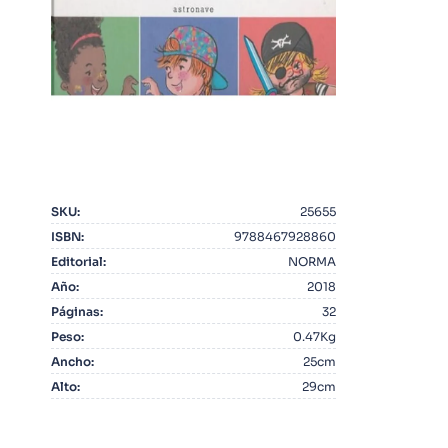
10
.
Warhammer
SKU
:
25655
ISBN
:
9788467928860
Editorial
:
NORMA
Año
:
2018
Páginas
:
32
Peso
:
0.47Kg
Ancho
:
25cm
Alto
:
29cm