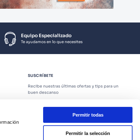
Equipo Especializado
Te ayudamos en lo que necesites
SUSCRÍBETE
Recibe nuestras últimas ofertas y tips para un
buen descanso
Permitir todas
formación
Acepto los
Términos y Condiciones
y
Política
de Privacidad
Permitir la selección
os