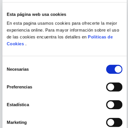
Escribir comentario
Esta página web usa cookies
En esta pagina usamos cookies para ofrecerte la mejor
experiencia online. Para mayor información sobre el uso
de las cookies encuentra los detalles en
Politicas de
GUSTAVE FLAUBERT
ISABEL SUCUNZA
Cookies
.
ENVIAR
COMENTARIO
BIBLIOMANIA
LA TIENDA Y LA VIDA
Selección
Necesarias
de
consentimiento
Preferencias
PORQUE TAMBIÉN
VISTE
VER TODOS
Estadística
Marketing