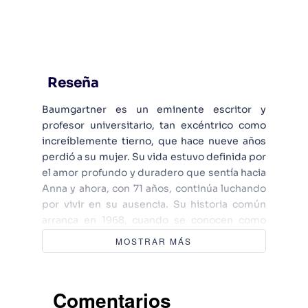
Reseña
Baumgartner es un eminente escritor y
profesor universitario, tan excéntrico como
increíblemente tierno, que hace nueve años
perdió a su mujer. Su vida estuvo definida por
el amor profundo y duradero que sentía hacia
Anna y ahora, con 71 años, continúa luchando
por vivir en su ausencia. Su historia común
arranca en 1968, cuando se conocen como
estudiantes sin dinero en Nueva York y a
MOSTRAR MÁS
pesar de ser casi opuestos en muchos
aspectos, inician una apasionada relación que
se prolongará a lo largo de cuarenta años. La
Comentarios
superación del duelo por la pérdida de Anna