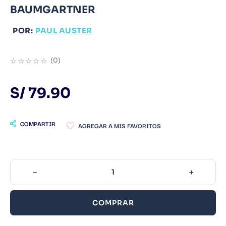
BAUMGARTNER
9
.
Warhammer
POR:
10
.
Infantil
PAUL AUSTER
☆
☆
☆
☆
☆
(
0
)
S/
79
.
90
COMPARTIR
－
＋
COMPRAR