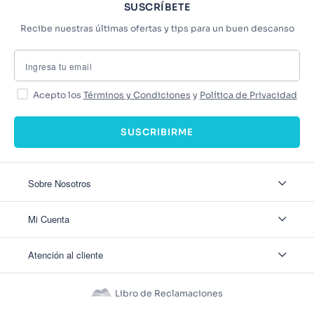
SUSCRÍBETE
Recibe nuestras últimas ofertas y tips para un buen descanso
Acepto los
Términos y Condiciones
y
Política de Privacidad
SUSCRIBIRME
Sobre Nosotros
Sobre Nosotros
Mi Cuenta
Nuestas tiendas
Contáctanos
Ingresar
Atención al cliente
Ver mis Pedidos
Ver mis Direcciones
Políticas de Envío
Crear Cuenta
Políticas de Privacidad
Recuperar Contraseña
Libro de Reclamaciones
Políticas de Devoluciones