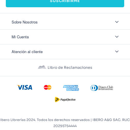
SUSCRIBIRME
Sobre Nosotros
Sobre Nosotros
Mi Cuenta
Nuestas tiendas
Contáctanos
Ingresar
Atención al cliente
Ver mis Pedidos
Ver mis Direcciones
Políticas de Envío
Crear Cuenta
Políticas de Privacidad
Recuperar Contraseña
Libro de Reclamaciones
Políticas de Devoluciones
Políticas de Cookies
Términos y Condiciones
Términos y Condiciones Promos
Ibero Librerías 2024. Todos los derechos reservados | IBERO A&G SAC. RUC
20295754444