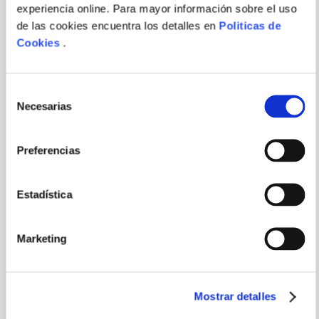
TEA, ¿Y TU DE QUE COLOR
101 CUENTOS
experiencia online. Para mayor información sobre el uso
ERES?
de las cookies encuentra los detalles en
Politicas de
Cookies
.
Selección
Necesarias
de
PORQUE TAMBIÉN
consentimiento
VISTE
VER TODOS
Preferencias
Estadística
Marketing
Mostrar detalles