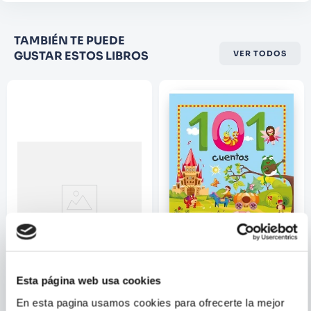
Califique el producto de 1 a 5
TAMBIÉN TE PUEDE
estrellas
GUSTAR ESTOS LIBROS
VER TODOS
★
★
★
☆
☆
Su nombre
Correo electrónico
Escribir comentario
Esta página web usa cookies
SILVIA SERRELI
VARIOS AUTORES
ENVIAR
En esta pagina usamos cookies para ofrecerte la mejor
COMENTARIO