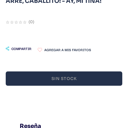
ARRE, CABALLITO! - AY, MI TINA!
9
.
Infantil
10
.
Warhammer
☆
☆
☆
☆
☆
(
0
)
COMPARTIR
SIN STOCK
Reseña