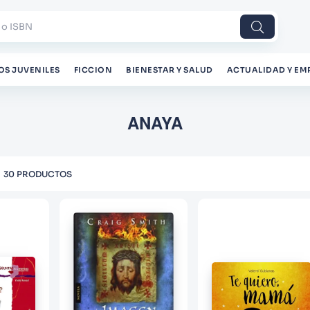
 o ISBN
OS JUVENILES
FICCION
BIENESTAR Y SALUD
ACTUALIDAD Y EM
ANAYA
30
PRODUCTOS