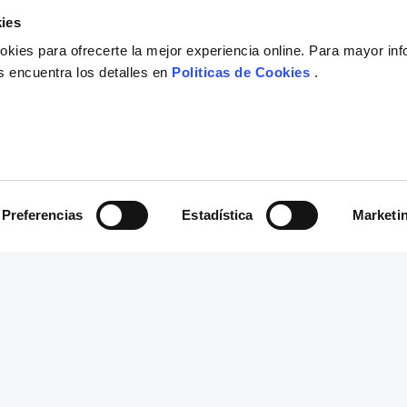
ies
kies para ofrecerte la mejor experiencia online. Para mayor in
s encuentra los detalles en
Politicas de Cookies
.
Preferencias
Estadística
Marketi
Compra Seguras
Tus compras son 100% protegidas