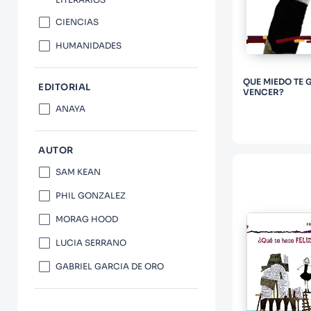
10
.
Infantil
CIENCIAS
HUMANIDADES
QUE MIEDO TE 
EDITORIAL
VENCER?
ANAYA
AUTOR
SAM KEAN
PHIL GONZALEZ
MORAG HOOD
LUCIA SERRANO
GABRIEL GARCIA DE ORO