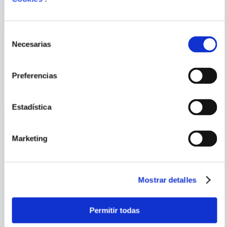
ENVIAR
COMENTARIO
Selección
Necesarias
de
consentimiento
PORQUE TAMBIÉN
Preferencias
VISTE
VER TODOS
Estadística
Marketing
Mostrar detalles
Permitir todas
A MI ABUELA NO LE GUSTA
EL ZOOKI
MI GATO