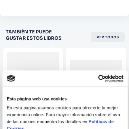
Comentario
Califique el producto de 1 a 5
TAMBIÉN TE PUEDE
estrellas
GUSTAR ESTOS LIBROS
VER TODOS
★
★
★
☆
☆
Su nombre
Correo electrónico
Escribir comentario
Esta página web usa cookies
En esta pagina usamos cookies para ofrecerte la mejor
DORIS CARRANZA
experiencia online. Para mayor información sobre el uso
GALVEZ
de las cookies encuentra los detalles en
Politicas de
EL GALLITO GASPAR
A MI ABUELA NO LE GUSTA
MI GATO
Cookies
.