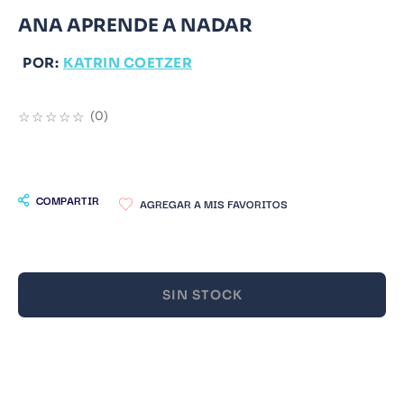
ANA APRENDE A NADAR
9
.
Warhammer
10
.
Infantil
POR:
KATRIN COETZER
☆
☆
☆
☆
☆
(
0
)
COMPARTIR
SIN STOCK