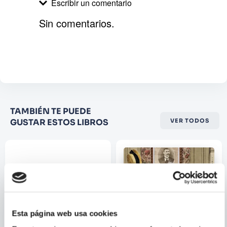
Escribir un comentario
Sin comentarios.
Agregar comentario
Comentario
Califique el producto de 1 a 5
TAMBIÉN TE PUEDE
estrellas
GUSTAR ESTOS LIBROS
VER TODOS
★
★
★
☆
☆
Su nombre
Correo electrónico
Esta página web usa cookies