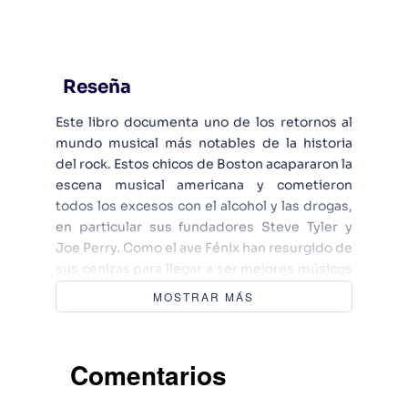
Reseña
Este libro documenta uno de los retornos al
mundo musical más notables de la historia
del rock. Estos chicos de Boston acapararon la
escena musical americana y cometieron
todos los excesos con el alcohol y las drogas,
en particular sus fundadores Steve Tyler y
Joe Perry. Como el ave Fénix han resurgido de
sus cenizas para llegar a ser mejores músicos
y, por supuesto, más ricos. Aerosmith es uno
MOSTRAR MÁS
de los grupos de puro rock cuya actualidad
nunca ha decaído. Es oportuna la publicación
pues tienen a la venta un nuevo disco.
Comentarios