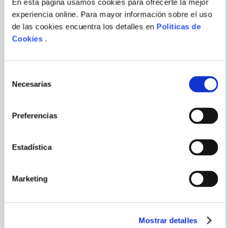
Escribir comentario
En esta pagina usamos cookies para ofrecerte la mejor
experiencia online. Para mayor información sobre el uso
de las cookies encuentra los detalles en
Politicas de
Cookies
.
JANIS JOPLIN
GARDEL
ENVIAR
Selección
COMENTARIO
Necesarias
de
consentimiento
Preferencias
Estadística
PORQUE TAMBIÉN
VISTE
VER TODOS
Marketing
Mostrar detalles