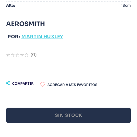
Alto
:
18cm
9
.
Warhammer
10
.
Infantil
AEROSMITH
POR:
MARTIN HUXLEY
☆
☆
☆
☆
☆
(
0
)
COMPARTIR
SIN STOCK