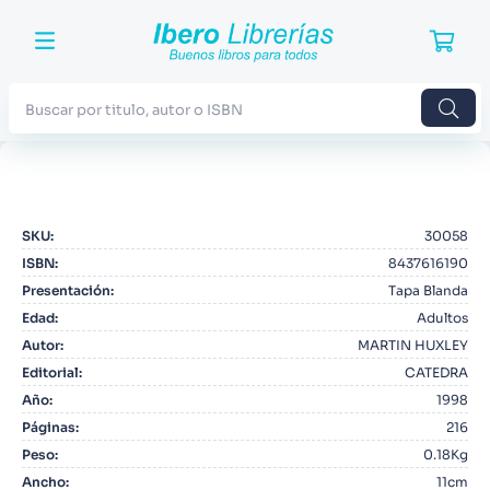
Buscar por titulo, autor o ISBN
TÉRMINOS MÁS BUSCADOS
1
.
Harry Potter
SKU
:
30058
2
.
Blue Lock
ISBN
:
8437616190
3
.
Jujutsu Kaisen
Presentación
:
Tapa Blanda
Edad
:
Adultos
4
.
Odisea
Autor
:
MARTIN HUXLEY
5
.
Manga
Editorial
:
CATEDRA
Año
:
1998
6
.
Iliada
Páginas
:
216
7
.
Stephen King
Peso
:
0.18Kg
8
.
Noches Blancas
Ancho
:
11cm