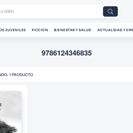
 o ISBN
OS JUVENILES
FICCION
BIENESTAR Y SALUD
ACTUALIDAD Y EM
9786124346835
1
PRODUCTO