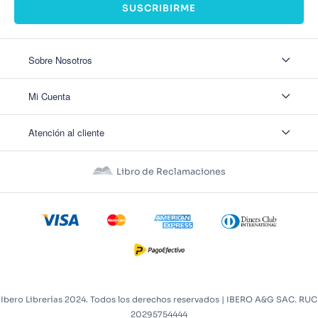
SUSCRIBIRME
Sobre Nosotros
Sobre Nosotros
Mi Cuenta
Nuestas tiendas
Contáctanos
Ingresar
Atención al cliente
Ver mis Pedidos
Ver mis Direcciones
Políticas de Envío
Crear Cuenta
Políticas de Privacidad
Recuperar Contraseña
Libro de Reclamaciones
Políticas de Devoluciones
Políticas de Cookies
Términos y Condiciones
Términos y Condiciones Promos
Ibero Librerías 2024. Todos los derechos reservados | IBERO A&G SAC. RUC
20295754444