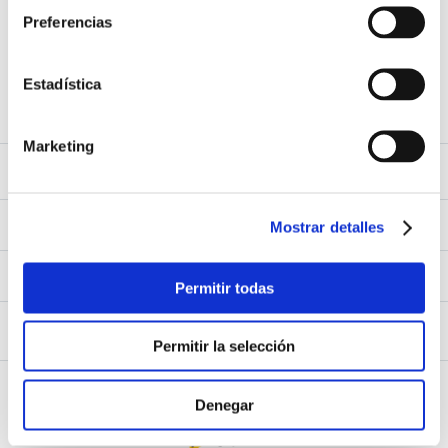
Preferencias
9
.
Infantil
Acepto los
Términos y Condiciones
y
Política de Privacidad
10
.
1984
Estadística
SUSCRIBIRME
Marketing
Sobre Nosotros
Sobre Nosotros
Mi Cuenta
Nuestas tiendas
Mostrar detalles
Contáctanos
Ingresar
Atención al cliente
Ver mis Pedidos
Permitir todas
Ver mis Direcciones
Políticas de Envío
Crear Cuenta
Políticas de Privacidad
Recuperar Contraseña
Libro de Reclamaciones
Permitir la selección
Políticas de Devoluciones
Políticas de Cookies
Términos y Condiciones
Términos y Condiciones Promos
Denegar