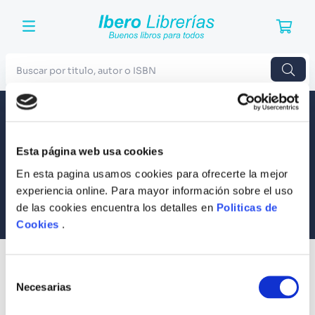
Buscar por titulo, autor o ISBN
TÉRMINOS MÁS BUSCADOS
Envío a todo el Perú
Llevamos tus productos a tu casa
1
.
Harry Potter
Esta página web usa cookies
Compra Seguras
2
.
Blue Lock
Tus compras son 100% protegidas
En esta pagina usamos cookies para ofrecerte la mejor
3
.
Jujutsu Kaisen
experiencia online. Para mayor información sobre el uso
Equipo Especializado
de las cookies encuentra los detalles en
Politicas de
4
.
Odisea
Te ayudamos en lo que necesites
Cookies
.
5
.
Manga
6
.
Iliada
SUSCRÍBETE
Selección
Recibe nuestras últimas ofertas y tips para un buen descanso
7
.
Stephen King
Necesarias
de
consentimiento
8
.
Noches Blancas