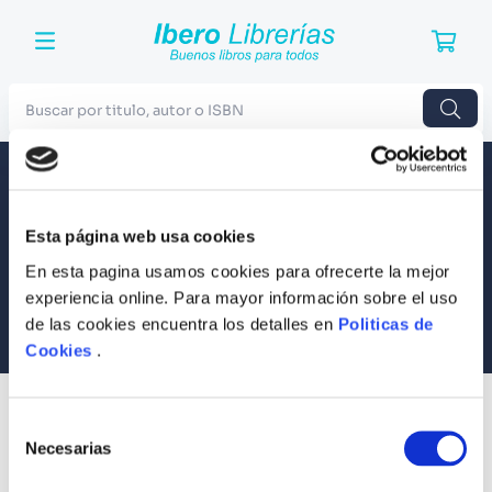
Buscar por titulo, autor o ISBN
TÉRMINOS MÁS BUSCADOS
Envío a todo el Perú
Llevamos tus productos a tu casa
1
.
Harry Potter
Esta página web usa cookies
Compra Seguras
2
.
Blue Lock
Tus compras son 100% protegidas
En esta pagina usamos cookies para ofrecerte la mejor
3
.
Jujutsu Kaisen
experiencia online. Para mayor información sobre el uso
Equipo Especializado
de las cookies encuentra los detalles en
Politicas de
4
.
Odisea
Te ayudamos en lo que necesites
Cookies
.
5
.
Manga
6
.
Stephen King
SUSCRÍBETE
Selección
Recibe nuestras últimas ofertas y tips para un buen descanso
7
.
Iliada
Necesarias
de
consentimiento
8
.
Noches Blancas