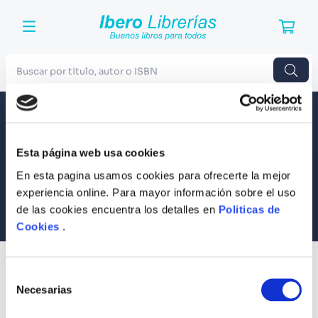
Buscar por titulo, autor o ISBN
TÉRMINOS MÁS BUSCADOS
Envío a todo el Perú
Llevamos tus productos a tu casa
1
.
Harry Potter
Esta página web usa cookies
Compra Seguras
2
.
Blue Lock
Tus compras son 100% protegidas
En esta pagina usamos cookies para ofrecerte la mejor
3
.
Jujutsu Kaisen
experiencia online. Para mayor información sobre el uso
Equipo Especializado
de las cookies encuentra los detalles en
Politicas de
4
.
Odisea
Te ayudamos en lo que necesites
Cookies
.
5
.
Manga
6
.
Stephen King
SUSCRÍBETE
Selección
Recibe nuestras últimas ofertas y tips para un buen descanso
7
.
Iliada
Necesarias
de
consentimiento
8
.
Noches Blancas