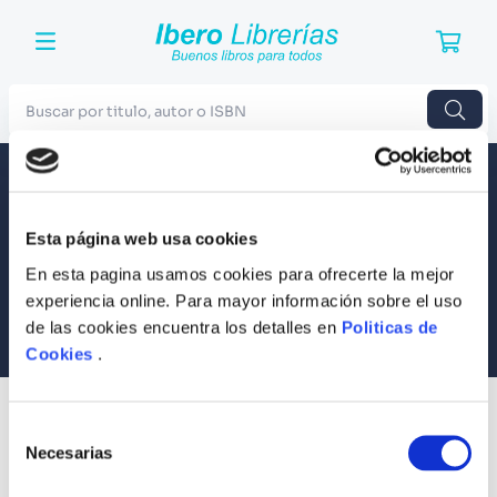
Buscar por titulo, autor o ISBN
TÉRMINOS MÁS BUSCADOS
Envío a todo el Perú
Llevamos tus productos a tu casa
1
.
Harry Potter
Esta página web usa cookies
Compra Seguras
2
.
Blue Lock
Tus compras son 100% protegidas
En esta pagina usamos cookies para ofrecerte la mejor
3
.
Jujutsu Kaisen
experiencia online. Para mayor información sobre el uso
Equipo Especializado
de las cookies encuentra los detalles en
Politicas de
4
.
Odisea
Te ayudamos en lo que necesites
Cookies
.
5
.
Manga
6
.
Stephen King
SUSCRÍBETE
Selección
Recibe nuestras últimas ofertas y tips para un buen descanso
7
.
Iliada
Necesarias
de
consentimiento
8
.
Noches Blancas