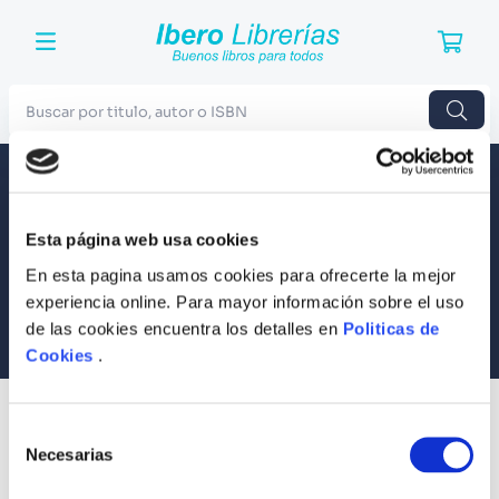
Buscar por titulo, autor o ISBN
TÉRMINOS MÁS BUSCADOS
Envío a todo el Perú
Llevamos tus productos a tu casa
1
.
Harry Potter
Esta página web usa cookies
Compra Seguras
2
.
Blue Lock
Tus compras son 100% protegidas
En esta pagina usamos cookies para ofrecerte la mejor
3
.
Jujutsu Kaisen
experiencia online. Para mayor información sobre el uso
Equipo Especializado
de las cookies encuentra los detalles en
Politicas de
4
.
Odisea
Te ayudamos en lo que necesites
Cookies
.
5
.
Manga
6
.
Iliada
SUSCRÍBETE
Selección
Recibe nuestras últimas ofertas y tips para un buen descanso
7
.
Stephen King
Necesarias
de
consentimiento
8
.
Noches Blancas