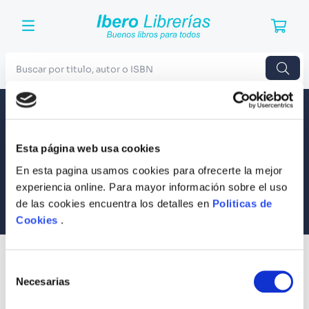
Buscar por titulo, autor o ISBN
TÉRMINOS MÁS BUSCADOS
Envío a todo el Perú
Llevamos tus productos a tu casa
1
.
Harry Potter
Esta página web usa cookies
Compra Seguras
2
.
Blue Lock
Tus compras son 100% protegidas
En esta pagina usamos cookies para ofrecerte la mejor
3
.
Jujutsu Kaisen
experiencia online. Para mayor información sobre el uso
Equipo Especializado
de las cookies encuentra los detalles en
Politicas de
4
.
Odisea
Te ayudamos en lo que necesites
Cookies
.
5
.
Manga
6
.
Stephen King
SUSCRÍBETE
Selección
Recibe nuestras últimas ofertas y tips para un buen descanso
7
.
Iliada
Necesarias
de
consentimiento
8
.
Noches Blancas