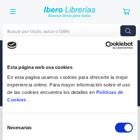
Buscar por titulo, autor o ISBN
TÉRMINOS MÁS BUSCADOS
Envío a todo el Perú
Llevamos tus productos a tu casa
1
.
Harry Potter
Esta página web usa cookies
Compra Seguras
2
.
Blue Lock
Tus compras son 100% protegidas
En esta pagina usamos cookies para ofrecerte la mejor
3
.
Jujutsu Kaisen
experiencia online. Para mayor información sobre el uso
Equipo Especializado
de las cookies encuentra los detalles en
Politicas de
4
.
Odisea
Te ayudamos en lo que necesites
Cookies
.
5
.
Manga
6
.
Stephen King
SUSCRÍBETE
Selección
Recibe nuestras últimas ofertas y tips para un buen descanso
7
.
Iliada
Necesarias
de
consentimiento
8
.
Noches Blancas