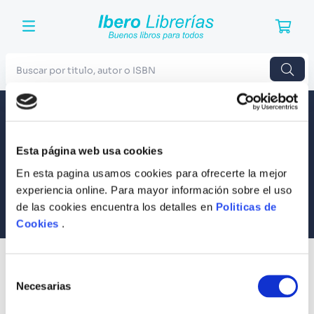
Buscar por titulo, autor o ISBN
TÉRMINOS MÁS BUSCADOS
Envío a todo el Perú
Llevamos tus productos a tu casa
1
.
Harry Potter
Esta página web usa cookies
Compra Seguras
2
.
Blue Lock
Tus compras son 100% protegidas
En esta pagina usamos cookies para ofrecerte la mejor
3
.
Jujutsu Kaisen
experiencia online. Para mayor información sobre el uso
Equipo Especializado
de las cookies encuentra los detalles en
Politicas de
4
.
Odisea
Te ayudamos en lo que necesites
Cookies
.
5
.
Manga
6
.
Iliada
SUSCRÍBETE
Selección
Recibe nuestras últimas ofertas y tips para un buen descanso
7
.
Stephen King
Necesarias
de
consentimiento
8
.
Noches Blancas