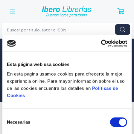
Buscar por titulo, autor o ISBN
TÉRMINOS MÁS BUSCADOS
Envío a todo el Perú
Llevamos tus productos a tu casa
1
.
Harry Potter
Esta página web usa cookies
Compra Seguras
2
.
Blue Lock
Tus compras son 100% protegidas
En esta pagina usamos cookies para ofrecerte la mejor
3
.
Jujutsu Kaisen
experiencia online. Para mayor información sobre el uso
Equipo Especializado
de las cookies encuentra los detalles en
Politicas de
4
.
Odisea
Te ayudamos en lo que necesites
Cookies
.
5
.
Manga
6
.
Stephen King
SUSCRÍBETE
Selección
Recibe nuestras últimas ofertas y tips para un buen descanso
7
.
Iliada
Necesarias
de
consentimiento
8
.
Noches Blancas