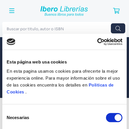
Buscar por titulo, autor o ISBN
TÉRMINOS MÁS BUSCADOS
Envío a todo el Perú
Llevamos tus productos a tu casa
1
.
Harry Potter
Esta página web usa cookies
Compra Seguras
2
.
Blue Lock
Tus compras son 100% protegidas
En esta pagina usamos cookies para ofrecerte la mejor
3
.
Jujutsu Kaisen
experiencia online. Para mayor información sobre el uso
Equipo Especializado
de las cookies encuentra los detalles en
Politicas de
4
.
Odisea
Te ayudamos en lo que necesites
Cookies
.
5
.
Manga
6
.
Iliada
SUSCRÍBETE
Selección
Recibe nuestras últimas ofertas y tips para un buen descanso
7
.
Stephen King
Necesarias
de
consentimiento
8
.
Noches Blancas