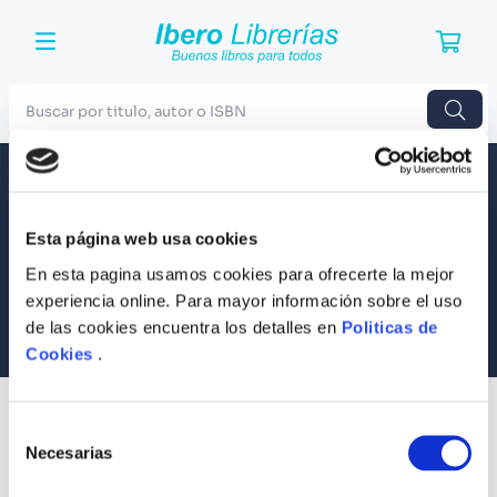
Buscar por titulo, autor o ISBN
TÉRMINOS MÁS BUSCADOS
Envío a todo el Perú
Llevamos tus productos a tu casa
1
.
Harry Potter
Esta página web usa cookies
Compra Seguras
2
.
Blue Lock
Tus compras son 100% protegidas
En esta pagina usamos cookies para ofrecerte la mejor
3
.
Jujutsu Kaisen
experiencia online. Para mayor información sobre el uso
Equipo Especializado
de las cookies encuentra los detalles en
Politicas de
4
.
Odisea
Te ayudamos en lo que necesites
Cookies
.
5
.
Manga
6
.
Iliada
SUSCRÍBETE
Selección
Recibe nuestras últimas ofertas y tips para un buen descanso
7
.
Stephen King
Necesarias
de
consentimiento
8
.
Noches Blancas