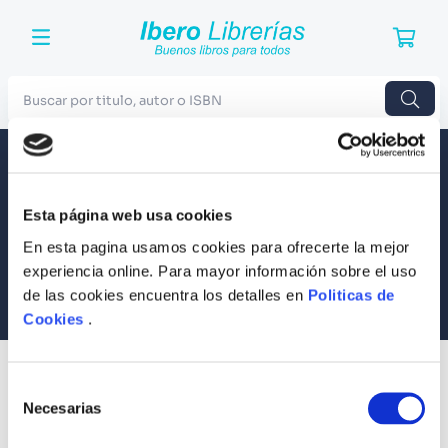
Buscar por titulo, autor o ISBN
TÉRMINOS MÁS BUSCADOS
Envío a todo el Perú
Llevamos tus productos a tu casa
1
.
Harry Potter
Esta página web usa cookies
Compra Seguras
2
.
Blue Lock
Tus compras son 100% protegidas
En esta pagina usamos cookies para ofrecerte la mejor
3
.
Jujutsu Kaisen
experiencia online. Para mayor información sobre el uso
Equipo Especializado
de las cookies encuentra los detalles en
Politicas de
4
.
Odisea
Te ayudamos en lo que necesites
Cookies
.
5
.
Manga
6
.
Stephen King
SUSCRÍBETE
Selección
Recibe nuestras últimas ofertas y tips para un buen descanso
7
.
Iliada
Necesarias
de
consentimiento
8
.
Noches Blancas