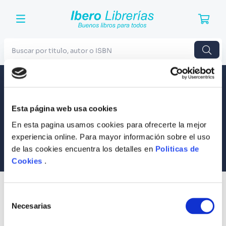
Buscar por titulo, autor o ISBN
TÉRMINOS MÁS BUSCADOS
Envío a todo el Perú
Llevamos tus productos a tu casa
1
.
Harry Potter
Esta página web usa cookies
Compra Seguras
2
.
Blue Lock
Tus compras son 100% protegidas
En esta pagina usamos cookies para ofrecerte la mejor
3
.
Jujutsu Kaisen
experiencia online. Para mayor información sobre el uso
Equipo Especializado
de las cookies encuentra los detalles en
Politicas de
4
.
Odisea
Te ayudamos en lo que necesites
Cookies
.
5
.
Manga
6
.
Iliada
SUSCRÍBETE
Selección
Recibe nuestras últimas ofertas y tips para un buen descanso
7
.
Stephen King
Necesarias
de
consentimiento
8
.
Noches Blancas