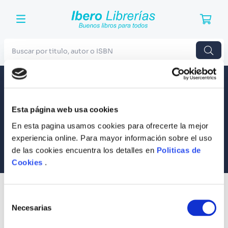
Buscar por titulo, autor o ISBN
TÉRMINOS MÁS BUSCADOS
Envío a todo el Perú
Llevamos tus productos a tu casa
1
.
Harry Potter
Esta página web usa cookies
Compra Seguras
2
.
Blue Lock
Tus compras son 100% protegidas
En esta pagina usamos cookies para ofrecerte la mejor
3
.
Jujutsu Kaisen
experiencia online. Para mayor información sobre el uso
Equipo Especializado
de las cookies encuentra los detalles en
Politicas de
4
.
Odisea
Te ayudamos en lo que necesites
Cookies
.
5
.
Manga
6
.
Stephen King
SUSCRÍBETE
Selección
Recibe nuestras últimas ofertas y tips para un buen descanso
7
.
Iliada
Necesarias
de
consentimiento
8
.
Noches Blancas