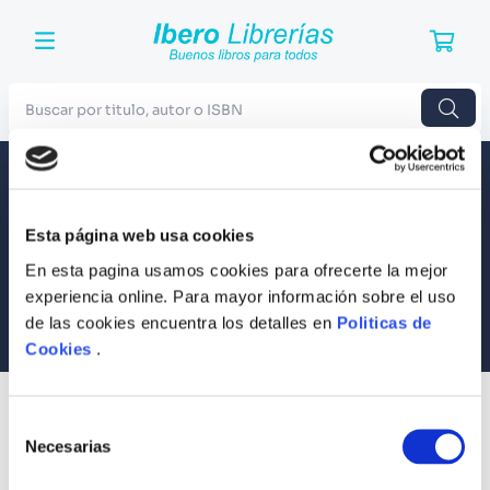
Buscar por titulo, autor o ISBN
TÉRMINOS MÁS BUSCADOS
Envío a todo el Perú
Llevamos tus productos a tu casa
1
.
Harry Potter
Esta página web usa cookies
Compra Seguras
2
.
Blue Lock
Tus compras son 100% protegidas
En esta pagina usamos cookies para ofrecerte la mejor
3
.
Jujutsu Kaisen
experiencia online. Para mayor información sobre el uso
Equipo Especializado
de las cookies encuentra los detalles en
Politicas de
4
.
Odisea
Te ayudamos en lo que necesites
Cookies
.
5
.
Manga
6
.
Iliada
SUSCRÍBETE
Selección
Recibe nuestras últimas ofertas y tips para un buen descanso
7
.
Stephen King
Necesarias
de
consentimiento
8
.
Noches Blancas