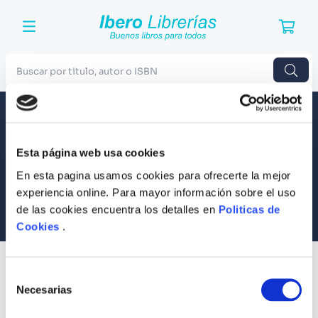
Buscar por titulo, autor o ISBN
TÉRMINOS MÁS BUSCADOS
Envío a todo el Perú
Llevamos tus productos a tu casa
1
.
Harry Potter
Esta página web usa cookies
Compra Seguras
2
.
Blue Lock
Tus compras son 100% protegidas
En esta pagina usamos cookies para ofrecerte la mejor
3
.
Jujutsu Kaisen
experiencia online. Para mayor información sobre el uso
Equipo Especializado
de las cookies encuentra los detalles en
Politicas de
4
.
Odisea
Te ayudamos en lo que necesites
Cookies
.
5
.
Manga
6
.
Iliada
SUSCRÍBETE
Selección
Recibe nuestras últimas ofertas y tips para un buen descanso
7
.
Stephen King
Necesarias
de
consentimiento
8
.
Noches Blancas