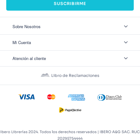
SUSCRIBIRME
Sobre Nosotros
Sobre Nosotros
Mi Cuenta
Nuestas tiendas
Contáctanos
Ingresar
Atención al cliente
Ver mis Pedidos
Ver mis Direcciones
Políticas de Envío
Crear Cuenta
Políticas de Privacidad
Recuperar Contraseña
Libro de Reclamaciones
Políticas de Devoluciones
Políticas de Cookies
Términos y Condiciones
Términos y Condiciones Promos
Ibero Librerías 2024. Todos los derechos reservados | IBERO A&G SAC. RUC
20295754444