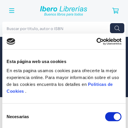
Buscar por titulo, autor o ISBN
TÉRMINOS MÁS BUSCADOS
Envío a todo el Perú
Llevamos tus productos a tu casa
1
.
Harry Potter
Esta página web usa cookies
Compra Seguras
2
.
Blue Lock
Tus compras son 100% protegidas
En esta pagina usamos cookies para ofrecerte la mejor
3
.
Jujutsu Kaisen
experiencia online. Para mayor información sobre el uso
Equipo Especializado
de las cookies encuentra los detalles en
Politicas de
4
.
Odisea
Te ayudamos en lo que necesites
Cookies
.
5
.
Manga
6
.
Stephen King
SUSCRÍBETE
Selección
Recibe nuestras últimas ofertas y tips para un buen descanso
7
.
Iliada
Necesarias
de
consentimiento
8
.
Noches Blancas