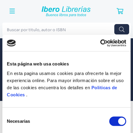
Buscar por titulo, autor o ISBN
TÉRMINOS MÁS BUSCADOS
Envío a todo el Perú
Llevamos tus productos a tu casa
1
.
Harry Potter
Esta página web usa cookies
Compra Seguras
2
.
Blue Lock
Tus compras son 100% protegidas
En esta pagina usamos cookies para ofrecerte la mejor
3
.
Jujutsu Kaisen
experiencia online. Para mayor información sobre el uso
Equipo Especializado
de las cookies encuentra los detalles en
Politicas de
4
.
Odisea
Te ayudamos en lo que necesites
Cookies
.
5
.
Manga
6
.
Stephen King
SUSCRÍBETE
Selección
Recibe nuestras últimas ofertas y tips para un buen descanso
7
.
Iliada
Necesarias
de
consentimiento
8
.
Noches Blancas