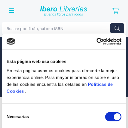
Buscar por titulo, autor o ISBN
TÉRMINOS MÁS BUSCADOS
Envío a todo el Perú
Llevamos tus productos a tu casa
1
.
Harry Potter
Esta página web usa cookies
Compra Seguras
2
.
Blue Lock
Tus compras son 100% protegidas
En esta pagina usamos cookies para ofrecerte la mejor
3
.
Jujutsu Kaisen
experiencia online. Para mayor información sobre el uso
Equipo Especializado
de las cookies encuentra los detalles en
Politicas de
4
.
Odisea
Te ayudamos en lo que necesites
Cookies
.
5
.
Manga
6
.
Iliada
SUSCRÍBETE
Selección
Recibe nuestras últimas ofertas y tips para un buen descanso
7
.
Stephen King
Necesarias
de
consentimiento
8
.
Noches Blancas