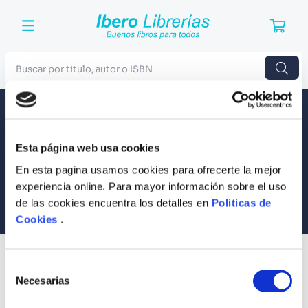
Buscar por titulo, autor o ISBN
TÉRMINOS MÁS BUSCADOS
Envío a todo el Perú
Llevamos tus productos a tu casa
1
.
Harry Potter
Esta página web usa cookies
Compra Seguras
2
.
Blue Lock
Tus compras son 100% protegidas
En esta pagina usamos cookies para ofrecerte la mejor
3
.
Jujutsu Kaisen
experiencia online. Para mayor información sobre el uso
Equipo Especializado
de las cookies encuentra los detalles en
Politicas de
4
.
Odisea
Te ayudamos en lo que necesites
Cookies
.
5
.
Manga
6
.
Stephen King
SUSCRÍBETE
Selección
Recibe nuestras últimas ofertas y tips para un buen descanso
7
.
Iliada
Necesarias
de
consentimiento
8
.
Noches Blancas