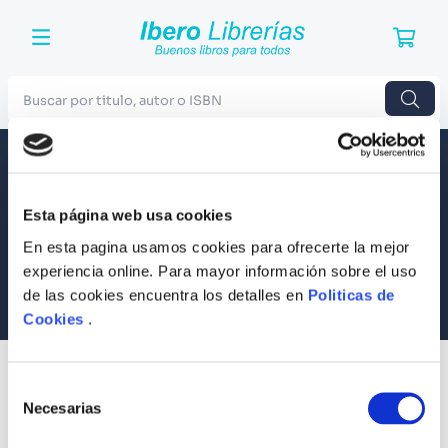
Buscar por titulo, autor o ISBN
TÉRMINOS MÁS BUSCADOS
Envío a todo el Perú
Llevamos tus productos a tu casa
1
.
Harry Potter
Esta página web usa cookies
Compra Seguras
2
.
Blue Lock
Tus compras son 100% protegidas
En esta pagina usamos cookies para ofrecerte la mejor
3
.
Jujutsu Kaisen
experiencia online. Para mayor información sobre el uso
Equipo Especializado
de las cookies encuentra los detalles en
Politicas de
4
.
Odisea
Te ayudamos en lo que necesites
Cookies
.
5
.
Manga
6
.
Stephen King
SUSCRÍBETE
Selección
Recibe nuestras últimas ofertas y tips para un buen descanso
7
.
Iliada
Necesarias
de
consentimiento
8
.
Noches Blancas