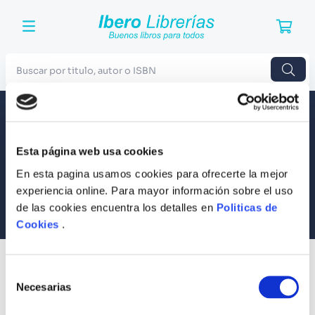
Buscar por titulo, autor o ISBN
TÉRMINOS MÁS BUSCADOS
Envío a todo el Perú
Llevamos tus productos a tu casa
1
.
Harry Potter
Esta página web usa cookies
Compra Seguras
2
.
Blue Lock
Tus compras son 100% protegidas
En esta pagina usamos cookies para ofrecerte la mejor
3
.
Jujutsu Kaisen
experiencia online. Para mayor información sobre el uso
Equipo Especializado
de las cookies encuentra los detalles en
Politicas de
4
.
Odisea
Te ayudamos en lo que necesites
Cookies
.
5
.
Manga
6
.
Iliada
SUSCRÍBETE
Selección
Recibe nuestras últimas ofertas y tips para un buen descanso
7
.
Stephen King
Necesarias
de
consentimiento
8
.
Noches Blancas