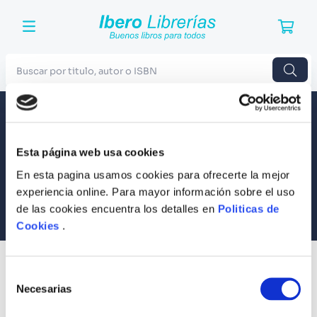
Buscar por titulo, autor o ISBN
TÉRMINOS MÁS BUSCADOS
Envío a todo el Perú
Llevamos tus productos a tu casa
1
.
Harry Potter
Esta página web usa cookies
Compra Seguras
2
.
Blue Lock
Tus compras son 100% protegidas
En esta pagina usamos cookies para ofrecerte la mejor
3
.
Jujutsu Kaisen
experiencia online. Para mayor información sobre el uso
Equipo Especializado
de las cookies encuentra los detalles en
Politicas de
4
.
Odisea
Te ayudamos en lo que necesites
Cookies
.
5
.
Manga
6
.
Iliada
SUSCRÍBETE
Selección
Recibe nuestras últimas ofertas y tips para un buen descanso
7
.
Stephen King
Necesarias
de
consentimiento
8
.
Noches Blancas