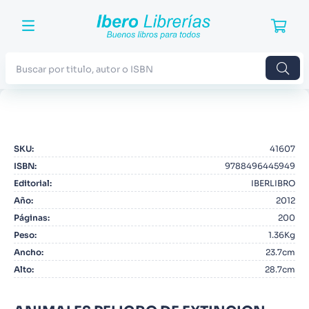
Buscar por titulo, autor o ISBN
TÉRMINOS MÁS BUSCADOS
1
.
Harry Potter
SKU
:
41607
2
.
Blue Lock
ISBN
:
9788496445949
3
.
Jujutsu Kaisen
Editorial
:
IBERLIBRO
Año
:
2012
4
.
Odisea
Páginas
:
200
5
.
Manga
Peso
:
1.36Kg
Ancho
:
23.7cm
6
.
Stephen King
Alto
:
28.7cm
7
.
Iliada
8
.
Noches Blancas