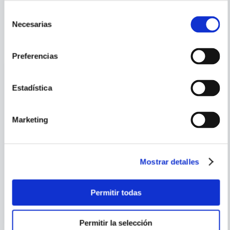
Selección
Necesarias
de
PORQUE TAMBIÉN
consentimiento
VISTE
VER TODOS
Preferencias
Estadística
Marketing
Mostrar detalles
GUIA DEFINITIVA DEL REINO
REPTILES Y ANFIBIOS
ANIMAL
Permitir todas
Permitir la selección