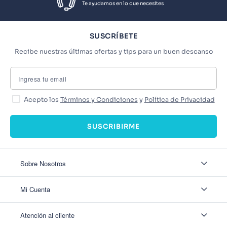
Te ayudamos en lo que necesites
SUSCRÍBETE
Recibe nuestras últimas ofertas y tips para un buen descanso
Acepto los
Términos y Condiciones
y
Política de Privacidad
SUSCRIBIRME
Sobre Nosotros
Sobre Nosotros
Mi Cuenta
Nuestas tiendas
Contáctanos
Ingresar
Atención al cliente
Ver mis Pedidos
Ver mis Direcciones