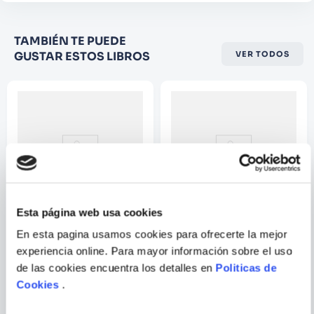
Califique el producto de 1 a 5
TAMBIÉN TE PUEDE
estrellas
GUSTAR ESTOS LIBROS
VER TODOS
★
★
★
☆
☆
Su nombre
Correo electrónico
Escribir comentario
Esta página web usa cookies
En esta pagina usamos cookies para ofrecerte la mejor
GUIA DEFINITIVA DEL REINO
REPTILES Y ANFIBIOS
experiencia online. Para mayor información sobre el uso
ANIMAL
de las cookies encuentra los detalles en
Politicas de
Cookies
.
ENVIAR
COMENTARIO