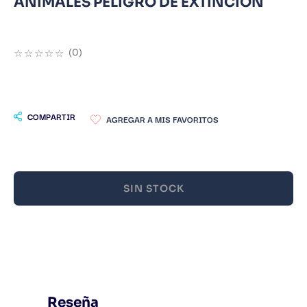
ANIMALES PELIGRO DE EXTINCION
9
.
Warhammer
10
.
Infantil
☆
☆
☆
☆
☆
(
0
)
COMPARTIR
SIN STOCK
Reseña