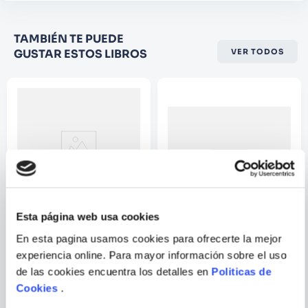
Califique el producto de 1 a 5
TAMBIÉN TE PUEDE
estrellas
GUSTAR ESTOS LIBROS
VER TODOS
★
★
★
☆
☆
Su nombre
Correo electrónico
Escribir comentario
Esta página web usa cookies
ANDREA BEATY
En esta pagina usamos cookies para ofrecerte la mejor
experiencia online. Para mayor información sobre el uso
ROSA PIONERA, INGENIERA
UN VERANO ESPACIAL
de las cookies encuentra los detalles en
Politicas de
Cookies
.
ENVIAR
COMENTARIO