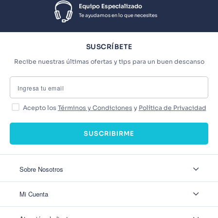
Equipo Especializado
Te ayudamos en lo que necesites
SUSCRÍBETE
Recibe nuestras últimas ofertas y tips para un buen descanso
Acepto los
Términos y Condiciones
y
Política de Privacidad
SUSCRIBIRME
Sobre Nosotros
Sobre Nosotros
Mi Cuenta
Nuestas tiendas
Contáctanos
Ingresar