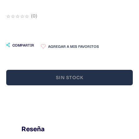
9
.
Warhammer
☆
☆
☆
☆
☆
(
0
)
10
.
Infantil
COMPARTIR
SIN STOCK
Reseña