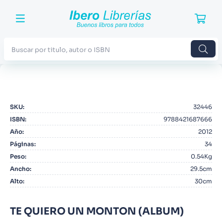
Buscar por titulo, autor o ISBN
TÉRMINOS MÁS BUSCADOS
1
.
Harry Potter
SKU
:
32446
2
.
Blue Lock
ISBN
:
9788421687666
3
.
Jujutsu Kaisen
Año
:
2012
Páginas
:
34
4
.
Odisea
Peso
:
0.54Kg
5
.
Manga
Ancho
:
29.5cm
Alto
:
30cm
6
.
Iliada
7
.
Stephen King
TE QUIERO UN MONTON (ALBUM)
8
.
Noches Blancas